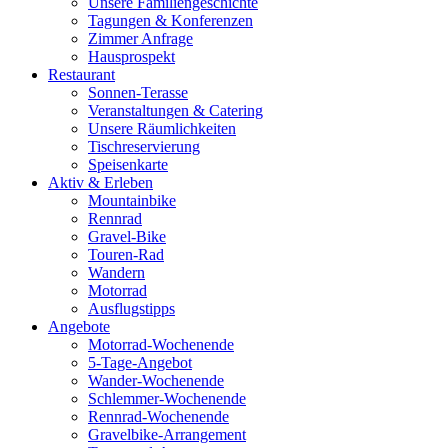
Unsere Familiengeschichte
Tagungen & Konferenzen
Zimmer Anfrage
Hausprospekt
Restaurant
Sonnen-Terasse
Veranstaltungen & Catering
Unsere Räumlichkeiten
Tischreservierung
Speisenkarte
Aktiv & Erleben
Mountainbike
Rennrad
Gravel-Bike
Touren-Rad
Wandern
Motorrad
Ausflugstipps
Angebote
Motorrad-Wochenende
5-Tage-Angebot
Wander-Wochenende
Schlemmer-Wochenende
Rennrad-Wochenende
Gravelbike-Arrangement