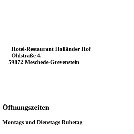
Hotel-Restaurant Holländer Hof
Ohlstraße 4,
59872 Meschede-Grevenstein
+49293496130
+4929341630
info@hotel-hollaender-hof.de
Öffnungszeiten
Montags und Dienstags Ruhetag